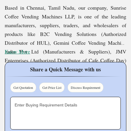
Based in Chennai, Tamil Nadu, our company, Sunrise
Coffee Vending Machines LLP, is one of the leading
manufacturers, suppliers, traders, and wholesalers of
products like B2C Vending Solutions (Authorized
Distributor of HUL), Gemini Coffee Vending Machine
India Pvt Ltd (Manufacturers & Suppliers), JMV
Know More
Enterprises (Authorized Distributor of Cafe Coffee Day)
etc. We also provide various quality services like
Share a Quick Message with us
Commercial Coffee Machine Rental Services, Coffee
Making Machine Rental Services, etc. To continue
Get Quotation
Get Price List
Discuss Requirement
providing our customers with quality products and
services, we leave no stone unturned. We have adapted
Enter Buying Requirement Details
and grown with the changing times and trends, which
has helped us emerge as one of the best in this cutthroat
market. One other thing that has helped us tremendously