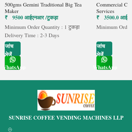
500gms Gemini Traditional Big Tea
Commercial Cof
Maker
Services
₹ 9500 आईएनआर /टुकड़ा
₹ 3500.0 आईएनआ
Minimum Order Quantity : 1 टुकड़ा
Minimum Order Q
Delivery Time : 2-3 Days
जांच
जांच
भेजें
भेजें
WhatsApp
WhatsApp
Get Latest Price
Get Latest Price
SUNRISE COFFEE VENDING MACHINES LLP