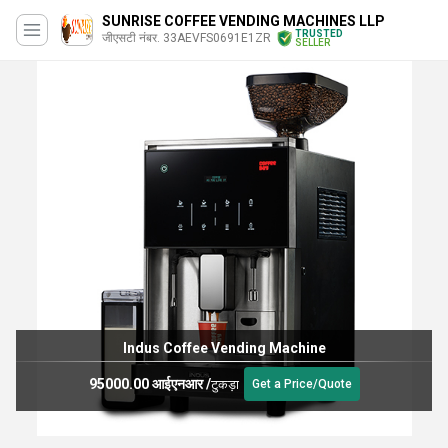
SUNRISE COFFEE VENDING MACHINES LLP
TRUSTED
जीएसटी नंबर. 33AEVFS0691E1ZR
SELLER
Indus Coffee Vending Machine
95000.00 आईएनआर
/
टुकड़ा
Get a Price/Quote